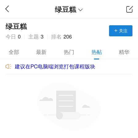
绿豆糕
绿豆糕
关注
今日
0
主题
3
排名
206
全部
最新
热门
热帖
精华
建议在PC电脑端浏览打包课程版块