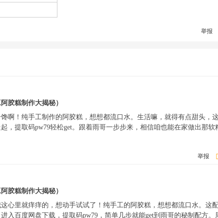
举报
工阿胶糕制作大揭秘）
个馋啊！纯手工制作的阿胶糕，想想都流口水。生活嘛，就得有点甜头，
，提取码pw79轻松get。跟着雨哥一步步来，相信咱也能在家做出那软
举报
工阿胶糕制作大揭秘）
我这心里就痒痒的，想动手试试了！纯手工的阿胶糕，想想都流口水。这
入百度网盘下载，提取码pw79，简单几步就能get到雨哥的秘制配方。