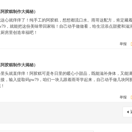
工阿胶糕制作大揭秘）
我这心就痒痒了！纯手工的阿胶糕，想想都流口水。雨哥这配方，肯定藏
w79，就能把这份美味带回家啦！自己动手做做看，给生活添点甜蜜和滋
在厨房里创造幸福吧！
举报
工阿胶糕制作大揭秘）
心里头就直痒痒！阿胶糕可是冬日里的暖心小甜品，既能滋补身体，又能
接，输入提取码pw79，咱们一块儿跟着雨哥学起来，自己动手做几块阿
吧！
举报