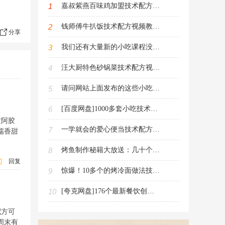
1
嘉叔紫燕百味鸡加盟技术配方视频教程（紫燕百味鸡制作攻略）
2
钱师傅牛扒饭技术配方视频教程（手把手教你制作美味牛扒饭）
分享
3
我们还有大量新的小吃课程没有发布（敬请期待）
4
汪大厨特色砂锅菜技术配方视频教程（砂锅菜烹饪技巧大全）
5
请问网站上面发布的这些小吃课程是不是侵犯了知识产权，违反了法律
6
[百度网盘]1000多套小吃技术配方教程（文件3600G大小60积分下载）
这阿胶
7
一学就会的爱心便当技术配方PDF电子书（儿童每日便当新花样）
糯香甜
8
烤鱼制作秘籍大放送：几十个做法技术配方视频教程免费领取走起
回复
9
惊爆！10多个的烤冷面做法技术配方视频教程现在免费领取
10
[夸克网盘]176个最新餐饮创业视频教程资料（教程文件182.9G大小20积分下载）
配方可
周末有