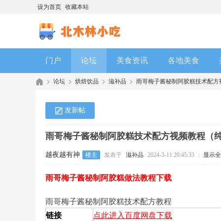
设为首页
收藏本站
门户
论坛
美食资讯
各地美食
论坛
烘焙饮品
滋补品
雨哥梅子酱秘制阿胶糕技术配方视
发新帖
雨哥梅子酱秘制阿胶糕技术配方视频教程（
越夜越有神
楼主
发表于
滋补品
2024-3-11 20:45:33
|
显示全
雨哥梅子酱秘制阿胶糕做法教程下载
雨哥梅子酱秘制阿胶糕技术配方教程
链接
点此进入百度网盘下载