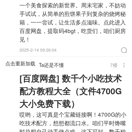
一个美食探索的新世界。周末宅家，不妨动
手试试，从简单的煎饼果子到复杂的烧烤秘
籍，一一尝试，让生活多点滋味。点此进入
百度网盘，提取码4bgt，吃货们，咱们厨房
见！
2025-2-14 09:26:04
点击重新加载
Ta还是不懂
7
楼
[百度网盘] 数千个小吃技术
配方教程大全（文件4700G
大小免费下载）
哎哟，这可真是个宝藏链接啊！4700G的小
吃技术配方，想想都流口水。咱们平时馋嘴
时总想自己动手做点啥，这下可好，数千种