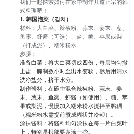
我们一起探索如何在家中制作几道正宗的韩
式料理吧！
1. 韩国泡菜（김치）
材料：大白菜、辣椒粉、蒜末、姜末、葱、
鱼露、虾酱（可选）、盐、糖、苹果或梨
（打成泥）、糯米粉水
步骤：
准备白菜：将大白菜切成四份，每层均匀撒
上盐，腌制数小时至出水变软，然后用清水
洗净盐分，挤干水分。
制作酱料：在碗中混合辣椒粉、蒜末、姜
末、葱末、鱼露、虾酱（如使用）、糖、苹
果或梨泥，慢慢加入糯米粉水搅拌至黏稠
（糯米粉水需提前煮成糊状并冷却）。
涂抹酱料：将酱料均匀涂抹在每一片白菜叶
上，特别是根部要多涂一些。