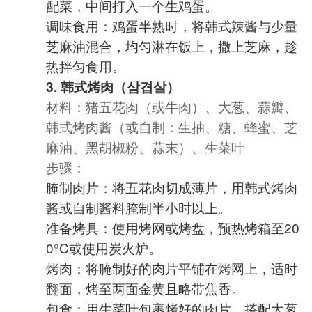
配菜，中间打入一个生鸡蛋。
调味食用：鸡蛋半熟时，将韩式辣酱与少量
芝麻油混合，均匀淋在饭上，撒上芝麻，趁
热拌匀食用。
3. 韩式烤肉（삼겹살）
材料：猪五花肉（或牛肉）、大葱、蒜瓣、
韩式烤肉酱（或自制：生抽、糖、蜂蜜、芝
麻油、黑胡椒粉、蒜末）、生菜叶
步骤：
腌制肉片：将五花肉切成薄片，用韩式烤肉
酱或自制酱料腌制半小时以上。
准备烤具：使用烤网或烤盘，预热烤箱至20
0°C或使用炭火炉。
烤肉：将腌制好的肉片平铺在烤网上，适时
翻面，烤至两面金黄且略带焦香。
包食：用生菜叶包裹烤好的肉片，搭配大葱