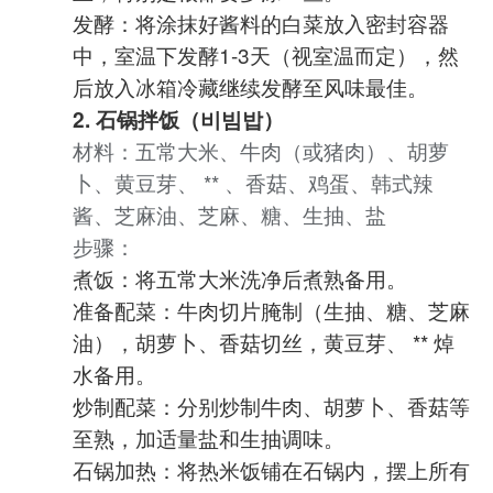
发酵：将涂抹好酱料的白菜放入密封容器
中，室温下发酵1-3天（视室温而定），然
后放入冰箱冷藏继续发酵至风味最佳。
2. 石锅拌饭（비빔밥）
材料：五常大米、牛肉（或猪肉）、胡萝
卜、黄豆芽、 ** 、香菇、鸡蛋、韩式辣
酱、芝麻油、芝麻、糖、生抽、盐
步骤：
煮饭：将五常大米洗净后煮熟备用。
准备配菜：牛肉切片腌制（生抽、糖、芝麻
油），胡萝卜、香菇切丝，黄豆芽、 ** 焯
水备用。
炒制配菜：分别炒制牛肉、胡萝卜、香菇等
至熟，加适量盐和生抽调味。
石锅加热：将热米饭铺在石锅内，摆上所有