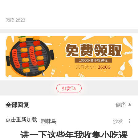
阅读 2823
打赏Ta
全部回复
倒序
点击重新加载
荆棘鸟
沙发
讲一下这些年我收集小吃课