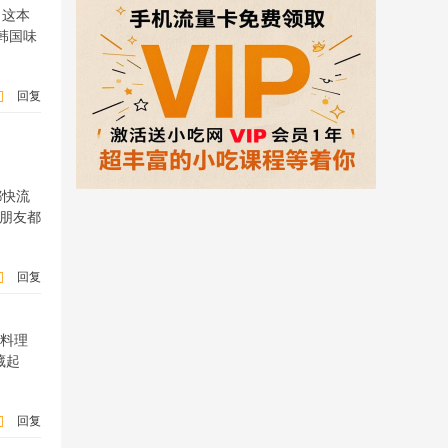
。这本
韩国味
回复
都快流
人朋友都
回复
式料理
藏起
回复