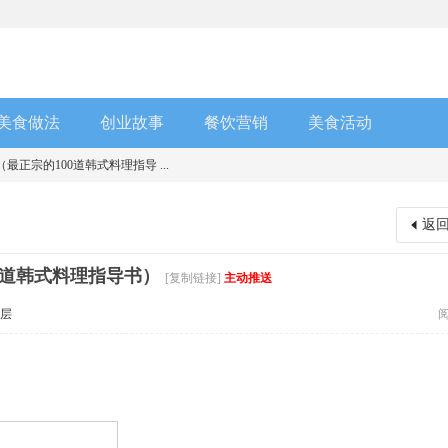
美食做法
创业故事
餐饮营销
美食活动
正宗的100道韩式料理指导 ...
返
0道韩式料理指导书）
[复制链接]
主动推送
层
阅