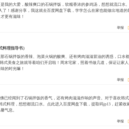
可是我的大爱，酸辣爽口的石锅拌饭，软糯香浓的参鸡汤，想想就流口水
诱人了！感谢分享，我这就去百度网盘下载，学学怎么在家也能做出地道的
，才更有滋味！
举报
韩式料理指导书）
想那石锅拌饭的香辣、泡菜火锅的酸爽、还有烤肉滋滋冒油的诱惑，口水
宗的韩式美食之旅就等着咱们开启啦！周末宅家，照着书做几道，保证让家
美味的时光嘛！
举报
仿佛已经闻到了石锅拌饭的香气，还有烤肉滋滋作响的声音。对于喜欢韩
韩式料理，想想都流口水。点此进入百度网盘下载，提取码jp13，赶紧收
温馨气息。
举报