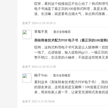
哎呀，看到这个链接就忍不住心动了！韩式料理
电子书涵盖了最正宗的100道韩式料理，真是太
道。生活嘛，就是要有点烟火气，加点韩式辣酱
发表于 2024-12-29 10:26:11
草莓不美
|
显示全部楼层
美味韩食技术配方PDF电子书（最正宗的100道
哎哟，这韩式料理电子书可真是让人眼馋啊！想
一地了。点进链接，输入提取码jp13，一顿正
赞不绝口，生活里的小确幸，不就是这些简单又
发表于 2024-12-29 10:31:00
柚子Yoki
|
显示全部楼层
看到这本《美味韩食技术配方PDF电子书》，我
的朋友来说，这简直就是宝藏啊！100道最正宗的
来，周末给家人露一手，让家里充满韩式美食的
发表于 2025-3-11 03:38:04