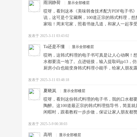
雨润静荷
|
显示全部楼层
哎呀，看到这本《美味韩食技术配方PDF电子书
说，这可是个宝藏啊，100道正宗的韩式料理，想
家啦！周末宅家，照着书做几道，和家人一起享
发表于 2025-3-11 03:43:02
Ta还是不懂
|
显示全部楼层
哎哟，这韩式料理的电子书可真是让人心动啊！
水都要流一地了。点进链接，输入提取码jp13
厨房小白也能变身韩式料理小能手，给家人朋友
发表于 2025-3-11 03:48:18
夏晓岚
|
显示全部楼层
哎呀，看到这份韩式料理的电子书，我的口水都
陶醉。这100道最正宗的韩式料理指导书，简直就
闲暇时，跟着教程一步步做，保证让家人朋友都
发表于 2025-5-9 00:38:03
高明
|
显示全部楼层