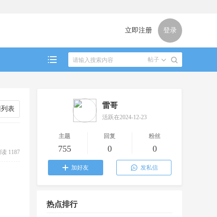
立即注册
登录
帖子
雷哥
回列表
活跃在2024-12-23
主题
回复
粉丝
755
0
0
读 1187
加好友
发私信
热点排行