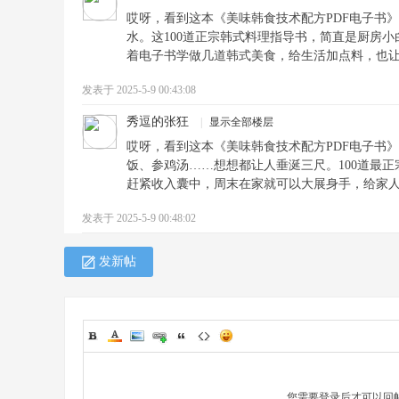
哎呀，看到这本《美味韩食技术配方PDF电子书
水。这100道正宗韩式料理指导书，简直是厨房小
着电子书学做几道韩式美食，给生活加点料，也
发表于 2025-5-9 00:43:08
秀逗的张狂
|
显示全部楼层
哎呀，看到这本《美味韩食技术配方PDF电子书
饭、参鸡汤……想想都让人垂涎三尺。100道最正
赶紧收入囊中，周末在家就可以大展身手，给家
发表于 2025-5-9 00:48:02
发新帖
您需要登录后才可以回