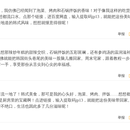
》，我仿佛已经闻到了泡菜、烤肉和石锅拌饭的香味！对于像我这样的吃
想都流口水。点那个链接，进百度网盘，输入提取码jp13，就能把这份美
受地道的韩式风味，想想就惬意得很呢！
举报
想想那辣炒年糕的甜辣交织，石锅拌饭的五彩斑斓，还有参鸡汤的温润滋
，仿佛就能把韩国街头巷尾的美味一股脑儿搬回家。周末宅家，跟着教程一
露一手，享受那份从舌尖到心尖的幸福感。
举报
要流一地了！韩式美食，那可是我的心头好，泡菜、烤肉、拌饭……想想
是厨房里的宝藏啊！点进链接，输入提取码jp13，就能把这份美味带回家
赞不绝口，生活也因此多了几分滋味呢！
举报