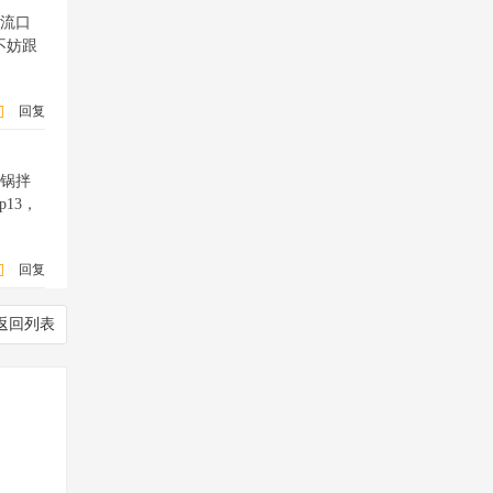
就流口
不妨跟
回复
石锅拌
13，
回复
返回列表