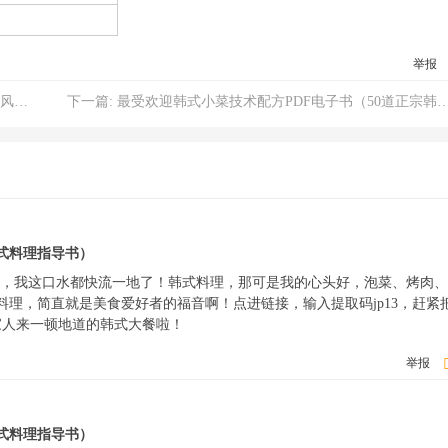
举报
验）
下一篇:
最受欢迎韩式小菜技术配方PDF电子书（50道正宗韩国味）
韩式料理指导书）
》，我这口水都快流一地了！韩式料理，那可是我的心头好，泡菜、烤肉
料理，简直就是美食爱好者的福音啊！点进链接，输入提取码jp13，赶紧
家人来一顿地道的韩式大餐啦！
举报
韩式料理指导书）