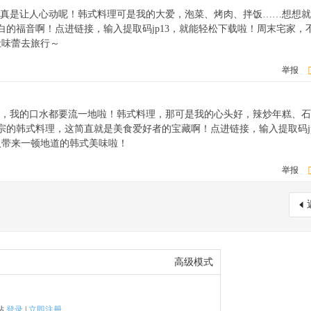
》真是让人心动呢！韩式料理可是我的大爱，泡菜、烤肉、拌饭……想想
白的福音啊！点进链接，输入提取码jp13，就能轻松下载啦！周末宅家，
让味蕾去旅行～
举报
》，我的口水都要流一地啦！韩式料理，那可是我的心头好，辣炒年糕、
宗的韩式料理，这简直就是美食爱好者的宝藏啊！点进链接，输入提取码jp
人带来一顿地道的韩式美味啦！
举报
高级模式
帖
登录
|
立即注册