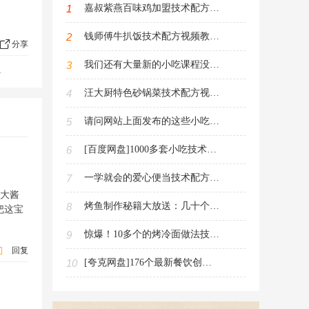
1
嘉叔紫燕百味鸡加盟技术配方视频教程（紫燕百味鸡制作攻略）
2
钱师傅牛扒饭技术配方视频教程（手把手教你制作美味牛扒饭）
分享
3
我们还有大量新的小吃课程没有发布（敬请期待）
4
汪大厨特色砂锅菜技术配方视频教程（砂锅菜烹饪技巧大全）
5
请问网站上面发布的这些小吃课程是不是侵犯了知识产权，违反了法律
6
[百度网盘]1000多套小吃技术配方教程（文件3600G大小60积分下载）
7
一学就会的爱心便当技术配方PDF电子书（儿童每日便当新花样）
、大酱
8
烤鱼制作秘籍大放送：几十个做法技术配方视频教程免费领取走起
把这宝
9
惊爆！10多个的烤冷面做法技术配方视频教程现在免费领取
回复
10
[夸克网盘]176个最新餐饮创业视频教程资料（教程文件182.9G大小20积分下载）