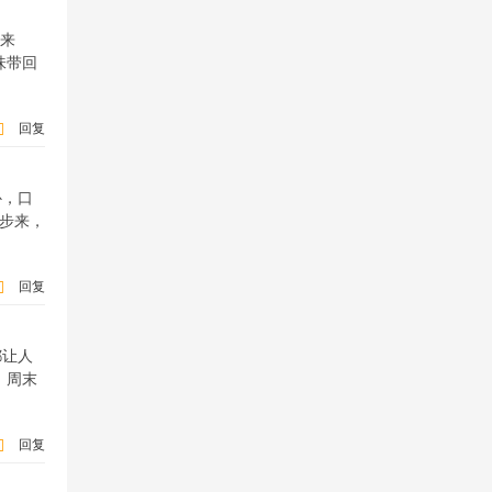
货来
味带回
回复
补，口
步步来，
回复
都让人
。周末
回复