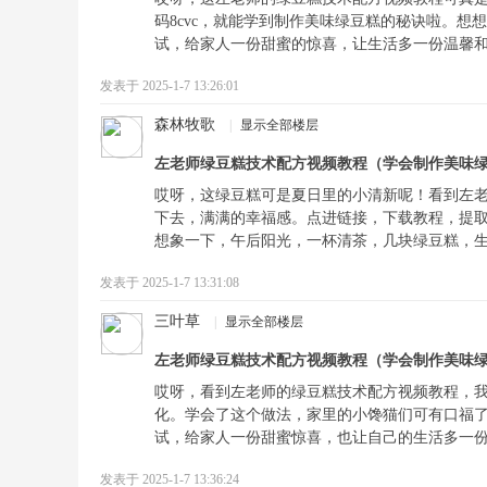
码8cvc，就能学到制作美味绿豆糕的秘诀啦。
试，给家人一份甜蜜的惊喜，让生活多一份温馨
发表于 2025-1-7 13:26:01
森林牧歌
|
显示全部楼层
左老师绿豆糕技术配方视频教程（学会制作美味
哎呀，这绿豆糕可是夏日里的小清新呢！看到左
下去，满满的幸福感。点进链接，下载教程，提取
想象一下，午后阳光，一杯清茶，几块绿豆糕，
发表于 2025-1-7 13:31:08
三叶草
|
显示全部楼层
左老师绿豆糕技术配方视频教程（学会制作美味
哎呀，看到左老师的绿豆糕技术配方视频教程，
化。学会了这个做法，家里的小馋猫们可有口福了
试，给家人一份甜蜜惊喜，也让自己的生活多一
发表于 2025-1-7 13:36:24