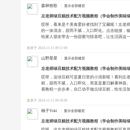
森林牧歌
|
显示全部楼层
左老师绿豆糕技术配方视频教程（学会制作美味
哎呀，看来是个美食爱好者找到了宝藏呢！左老
的一抹清凉，甜而不腻，入口即化。点击链接，输
给家人朋友带去一份甜蜜与惊喜吧，让生活因这
发表于 2024-11-11 09:51:00
山野星星
|
显示全部楼层
左老师绿豆糕技术配方视频教程（学会制作美味
哎呀，这绿豆糕可是夏日里的小清新呢！看到左
糕，甜而不腻，入口即化，简直是夏日解暑神器。
着教程一步步来，自己动手做点绿豆糕，给生活
发表于 2024-11-11 09:56:00
柚子Yoki
|
显示全部楼层
左老师绿豆糕技术配方视频教程（学会制作美味
哎呀，这左老师的绿豆糕技术配方视频教程可真