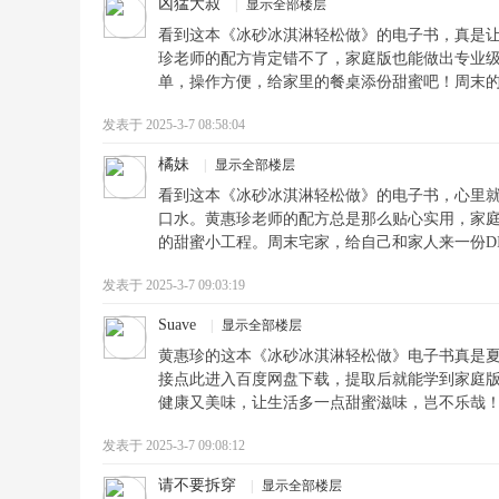
凶猛大叔
|
显示全部楼层
看到这本《冰砂冰淇淋轻松做》的电子书，真是
珍老师的配方肯定错不了，家庭版也能做出专业
单，操作方便，给家里的餐桌添份甜蜜吧！周末
发表于 2025-3-7 08:58:04
橘妹
|
显示全部楼层
看到这本《冰砂冰淇淋轻松做》的电子书，心里
口水。黄惠珍老师的配方总是那么贴心实用，家
的甜蜜小工程。周末宅家，给自己和家人来一份D
发表于 2025-3-7 09:03:19
Suave
|
显示全部楼层
黄惠珍的这本《冰砂冰淇淋轻松做》电子书真是
接点此进入百度网盘下载，提取后就能学到家庭
健康又美味，让生活多一点甜蜜滋味，岂不乐哉
发表于 2025-3-7 09:08:12
请不要拆穿
|
显示全部楼层