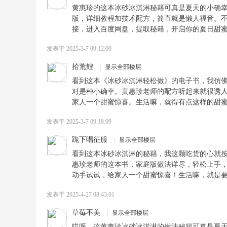
黄惠珍的这本冰砂冰淇淋秘籍可真是夏天的小确幸
版，详细教程加技术配方，简直就是懒人福音。
接，进入百度网盘，提取秘籍，开启你的夏日甜
发表于 2025-3-7 09:12:00
拾荒鲤
|
显示全部楼层
看到这本《冰砂冰淇淋轻松做》的电子书，我仿
对是种小确幸。黄惠珍老师的配方听起来就很诱
家人一个甜蜜惊喜。生活嘛，就得有点这样的甜
发表于 2025-3-7 09:18:09
跪下唱征服
|
显示全部楼层
看到这本冰砂冰淇淋的秘籍，我这颗吃货的心就
惠珍老师的这本书，家庭版做法详尽，轻松上手
动手试试，给家人一个甜蜜惊喜！生活嘛，就是要
发表于 2025-4-27 08:43:01
草莓不美
|
显示全部楼层
哎呀，这黄惠珍冰砂冰淇淋的做法秘籍可真是夏