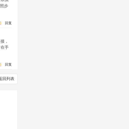
按照步
回复
链接，
材在手
回复
返回列表