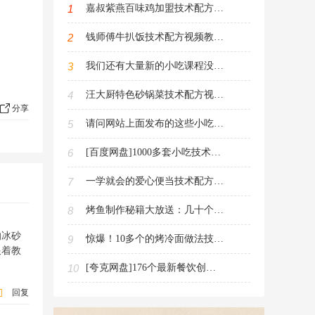
1
嘉叔紫燕百味鸡加盟技术配方视频教程（紫燕百味鸡制作攻略）
2
钱师傅牛扒饭技术配方视频教程（手把手教你制作美味牛扒饭）
3
我们还有大量新的小吃课程没有发布（敬请期待）
4
汪大厨特色砂锅菜技术配方视频教程（砂锅菜烹饪技巧大全）
分享
5
请问网站上面发布的这些小吃课程是不是侵犯了知识产权，违反了法律
6
[百度网盘]1000多套小吃技术配方教程（文件3600G大小60积分下载）
7
一学就会的爱心便当技术配方PDF电子书（儿童每日便当新花样）
8
烤鱼制作秘籍大放送：几十个做法技术配方视频教程免费领取走起
的冰砂
9
惊爆！10多个的烤冷面做法技术配方视频教程现在免费领取
跟着教
10
[夸克网盘]176个最新餐饮创业视频教程资料（教程文件182.9G大小20积分下载）
回复