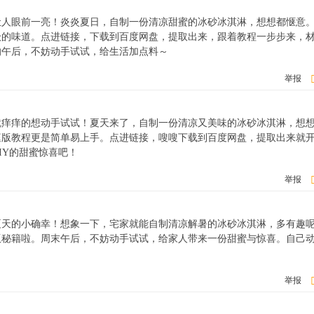
让人眼前一亮！炎炎夏日，自制一份清凉甜蜜的冰砂冰淇淋，想想都惬意
级的味道。点进链接，下载到百度网盘，提取出来，跟着教程一步步来，
的午后，不妨动手试试，给生活加点料～
举报
就痒痒的想动手试试！夏天来了，自制一份清凉又美味的冰砂冰淇淋，想
庭版教程更是简单易上手。点进链接，嗖嗖下载到百度网盘，提取出来就
IY的甜蜜惊喜吧！
举报
夏天的小确幸！想象一下，宅家就能自制清凉解暑的冰砂冰淇淋，多有趣
版秘籍啦。周末午后，不妨动手试试，给家人带来一份甜蜜与惊喜。自己
！
举报