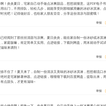
啊！炎炎夏日，宅家自己动手做点冰爽甜品，想想就惬意。这PDF电子
不用出门，不用排队，轻松几步，就能享受到那细腻滑嫩的冰砂冰淇淋。
蜜时光吧！记得做好后，也给家人朋友尝尝，分享这份清凉与甜蜜哦！
举报
佛已经闻到了那丝丝清甜与凉爽。夏日炎炎，能在家自制一份冰砂或冰淇
人，家庭版嘛，肯定简单又实用。点进链接，下载到网盘，周末就动手试
蜜滋味来调剂！
举报
按捺不住了！夏天来了，自制一份清凉又美味的冰砂冰淇淋，想想都流口
，绝对是宅家解暑神器。点进链接，嗖嗖嗖下载到百度网盘，提取出来，
有点甜头，才更有滋味~
举报
天的小确幸啊！想象一下，炎炎夏日里，自己动手做上一杯冰爽透心的冰