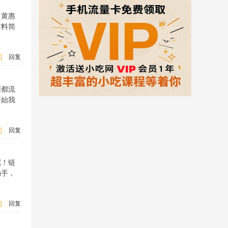
。黄惠
材料简
回复
想都流
开始我
回复
呢！链
动手，
回复