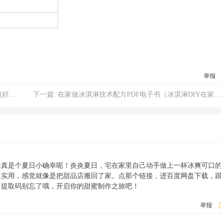
举报
酪）
下一篇:
在家做冰淇淋技术配方PDF电子书（冰淇淋DIY在家轻松打造夏日清凉）
来真是个夏日小确幸呢！炎炎夏日，宅在家里自己动手做上一杯冰爽可口
又实用，感觉就像是把甜品店搬回了家。点那个链接，进百度网盘下载，
！提取码别忘了哦，开启你的甜蜜制作之旅吧！
举报