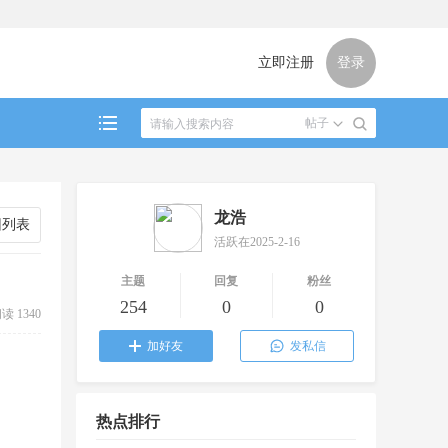
立即注册
登录
帖子
龙浩
回列表
活跃在2025-2-16
主题
回复
粉丝
254
0
0
读 1340
加好友
发私信
热点排行