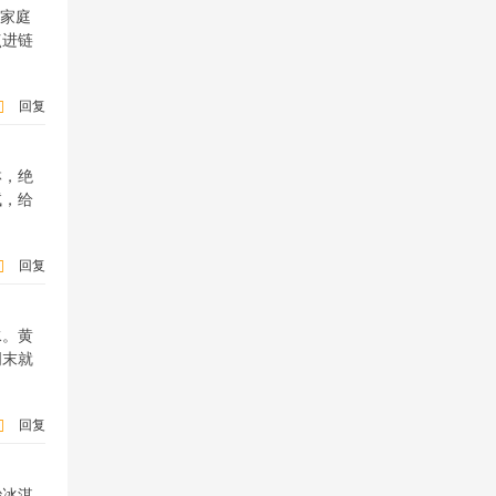
书家庭
点进链
回复
淋，绝
试，给
回复
水。黄
周末就
回复
砂冰淇