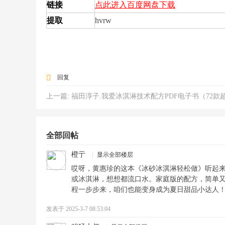
链接
点此进入百度网盘下载
提取
hvrw
回复
上一篇:
福田淳子.我爱冰淇淋技术配方PDF电子书（72款超好吃冰淇淋&雪
全部回帖
橙亍
|
显示全部楼层
哎呀，黄惠珍的这本《冰砂冰淇淋轻松做》听起
或冰淇淋，想想都流口水。家庭版的配方，简单
程一步步来，咱们也能变身成为夏日甜品小达人
发表于 2025-3-7 08:53:04