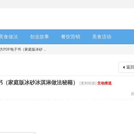
美食做法
创业故事
餐饮营销
美食活动
PDF电子书（家庭版冰砂 ...
返
子书（家庭版冰砂冰淇淋做法秘籍）
[复制链接]
主动推送
阅