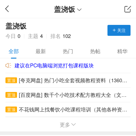
盖浇饭
盖浇饭
关注
今日
0
主题
4
排名
102
全部
最新
热门
热帖
精华
建议在PC电脑端浏览打包课程版块
[夸克网盘] 热门小吃全套视频教程资料（1360G小吃课程免费下载）
置顶
[百度网盘] 数千个小吃技术配方教程大全（文件4700G大小免费下载）
置顶
不花钱网上找餐饮小吃课程培训（其他各种资源也可以找到）
置顶
邀请朋友注册网站（推广一个会员奖励2个积分）
置顶
更多