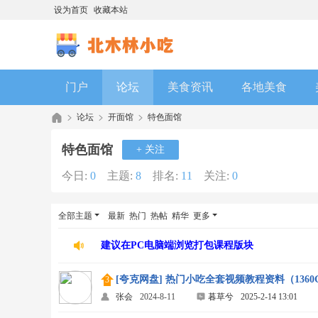
设为首页
收藏本站
门户
论坛
美食资讯
各地美食
论坛
开面馆
特色面馆
特色面馆
+ 关注
今日:
0
主题:
8
排名:
11
关注:
0
全部主题
最新
热门
热帖
精华
更多
建议在PC电脑端浏览打包课程版块
[夸克网盘] 热门小吃全套视频教程资料（136
张会
2024-8-11
暮草兮
2025-2-14 13:01