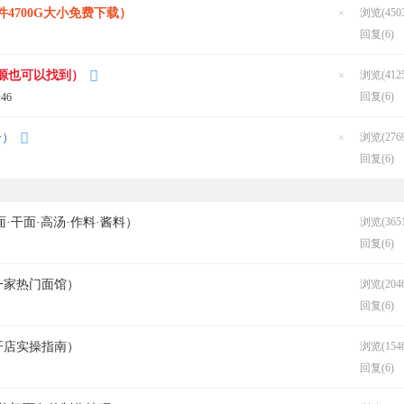
帖
4700G大小免费下载）
浏览(4503
隐
回复(6)
藏
置
顶
帖
源也可以找到）
浏览(4125
隐
回复(6)
:46
藏
置
顶
帖
分）
浏览(2769
隐
回复(6)
藏
置
顶
帖
·干面·高汤·作料·酱料）
浏览(3651
回复(6)
一家热门面馆）
浏览(2046
回复(6)
开店实操指南）
浏览(1546
回复(6)