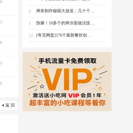
)
8
烤鱼制作秘籍大放送：几十个做法技术配方视频教程免费领取走起
)
9
惊爆！10多个的烤冷面做法技术配方视频教程现在免费领取
10
[夸克网盘]176个最新餐饮创业视频教程资料（教程文件182.9G大小20积分下载）
)
)
)
返 回