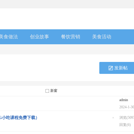
美食做法
创业故事
餐饮营销
美食活动
发新帖
新窗
admin
2024-1-3
0G小吃课程免费下载）
浏览(5097
隐
回复(6)
藏
置
顶