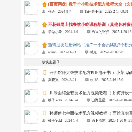
[百度网盘] 数千个小吃技术配方教程大全（文件
张会
2024-8-7
Ta还是不懂
2025-2-14 09:31
不花钱网上找餐饮小吃课程培训（其他各种资
学做小吃
2024-1-9
秀逗的张狂
2025-1-20 16
邀请朋友注册网站（推广一个会员奖励2个积
admin
2023-11-23
时克
2025-1-16 07:26
版块主题
开面馆赚大钱技术配方PDF电子书（ 小菜·汤面
夏晓岚
2024-8-21
cy168
2025-2-16 15:01
川渝面馆全套技术配方视频教程（ 如何开设
柚子Yoki
2024-1-4
山野星星
2025-1-20 04:46
孙师傅七种面技术配方视频教程（ 面馆真实
柚子Yoki
2024-1-4
洒下清凉
2025-1-20 04:31