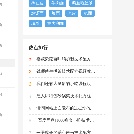
擀面皮
牛肉面
鸭血粉丝汤
)
鸡汤面
烩面
凉皮
凉面
凉粉
意大利面
)
)
热点排行
1
嘉叔紫燕百味鸡加盟技术配方视频教程（紫燕百味鸡制作攻略）
2
钱师傅牛扒饭技术配方视频教程（手把手教你制作美味牛扒饭）
)
3
我们还有大量新的小吃课程没有发布（敬请期待）
)
4
汪大厨特色砂锅菜技术配方视频教程（砂锅菜烹饪技巧大全）
5
请问网站上面发布的这些小吃课程是不是侵犯了知识产权，违反了法律
)
6
[百度网盘]1000多套小吃技术配方教程（文件3600G大小60积分下载）
7
一学就会的爱心便当技术配方PDF电子书（儿童每日便当新花样）