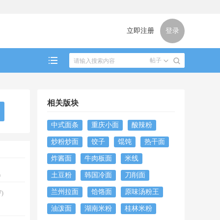
立即注册
登录
帖子
相关版块
中式面条
重庆小面
酸辣粉
炒粉炒面
饺子
馄饨
热干面
炸酱面
牛肉板面
米线
土豆粉
韩国冷面
刀削面
0
兰州拉面
饸饹面
原味汤粉王
)
油泼面
湖南米粉
桂林米粉