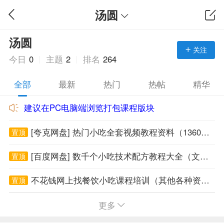
汤圆
汤圆
关注
今日
0
主题
2
排名
264
全部
最新
热门
热帖
精华
建议在PC电脑端浏览打包课程版块
[夸克网盘] 热门小吃全套视频教程资料（1360G小吃课程免费下载）
置顶
[百度网盘] 数千个小吃技术配方教程大全（文件4700G大小免费下载）
置顶
不花钱网上找餐饮小吃课程培训（其他各种资源也可以找到）
置顶
邀请朋友注册网站（推广一个会员奖励2个积分）
置顶
更多