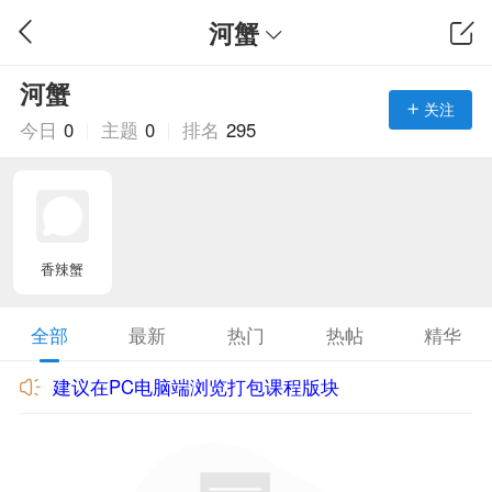
河蟹
河蟹
关注
今日
0
主题
0
排名
295
香辣蟹
全部
最新
热门
热帖
精华
建议在PC电脑端浏览打包课程版块