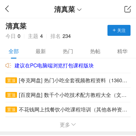
清真菜
清真菜
关注
今日
0
主题
4
排名
234
全部
最新
热门
热帖
精华
建议在PC电脑端浏览打包课程版块
[夸克网盘] 热门小吃全套视频教程资料（1360G小吃课程免费下载）
置顶
[百度网盘] 数千个小吃技术配方教程大全（文件4700G大小免费下载）
置顶
不花钱网上找餐饮小吃课程培训（其他各种资源也可以找到）
置顶
邀请朋友注册网站（推广一个会员奖励2个积分）
置顶
更多