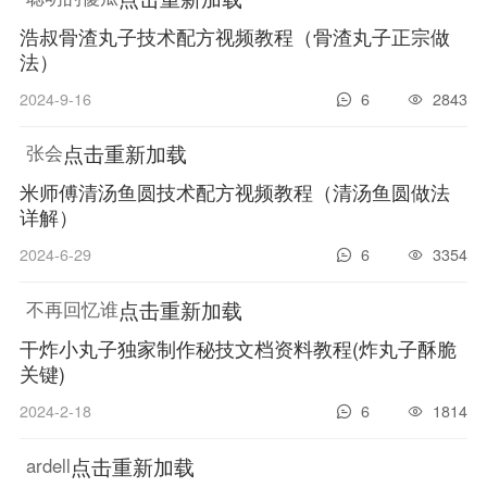
浩叔骨渣丸子技术配方视频教程（骨渣丸子正宗做
法）
2024-9-16
6
2843
点击重新加载
张会
米师傅清汤鱼圆技术配方视频教程（清汤鱼圆做法
详解）
2024-6-29
6
3354
点击重新加载
不再回忆谁
干炸小丸子独家制作秘技文档资料教程(炸丸子酥脆
关键)
2024-2-18
6
1814
点击重新加载
ardell