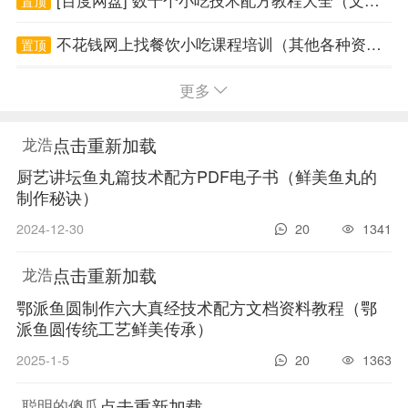
[百度网盘] 数千个小吃技术配方教程大全（文件4700G大小免费下载）
置顶
不花钱网上找餐饮小吃课程培训（其他各种资源也可以找到）
置顶
邀请朋友注册网站（推广一个会员奖励2个积分）
置顶
更多
点击重新加载
龙浩
厨艺讲坛鱼丸篇技术配方PDF电子书（鲜美鱼丸的
制作秘诀）
2024-12-30
20
1341
点击重新加载
龙浩
鄂派鱼圆制作六大真经技术配方文档资料教程（鄂
派鱼圆传统工艺鲜美传承）
2025-1-5
20
1363
点击重新加载
聪明的傻瓜