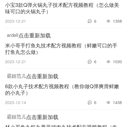
小宝3款Q弹火锅丸子技术配方视频教程（怎么做美
味可口的火锅丸子）
2023-12-21
6
1358
点击重新加载
ardell
米小哥手打鱼丸技术配方视频教程（鲜嫩可口的手
打鱼丸怎么做）
2023-12-21
6
1030
点击重新加载
霸姐范儿
6款小丸子技术配方视频教程（教你做Q弹爽滑鲜嫩
的小丸子）
2023-12-14
6
1438
点击重新加载
霸姐范儿
林小哥鱼丸虾丸果蔬鸡肉丸技术配方视频教程（牛