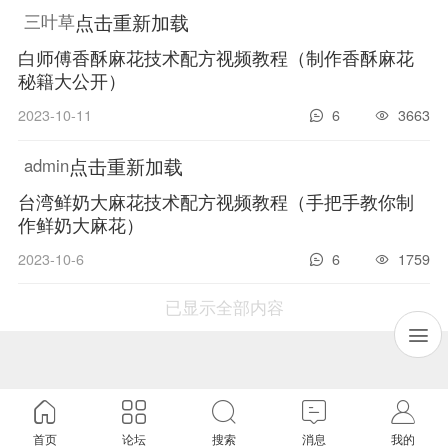
点击重新加载
三叶草
白师傅香酥麻花技术配方视频教程（制作香酥麻花
秘籍大公开）
2023-10-11
6
3663
点击重新加载
admin
台湾鲜奶大麻花技术配方视频教程（手把手教你制
作鲜奶大麻花）
2023-10-6
6
1759
已显示全部内容
首页
论坛
搜索
消息
我的