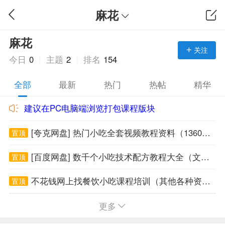
麻花
麻花
关注
今日
0
主题
2
排名
154
全部
最新
热门
热帖
精华
建议在PC电脑端浏览打包课程版块
[夸克网盘] 热门小吃全套视频教程资料（1360G小吃课程免费下载）
置顶
[百度网盘] 数千个小吃技术配方教程大全（文件4700G大小免费下载）
置顶
不花钱网上找餐饮小吃课程培训（其他各种资源也可以找到）
置顶
邀请朋友注册网站（推广一个会员奖励2个积分）
置顶
更多