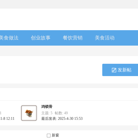
美食做法
创业故事
餐饮营销
美食活动
发新帖
鸡锁骨
1
主题: 5
帖数: 49
-8 12:11
最后发表: 2025-4-30 15:53
新窗