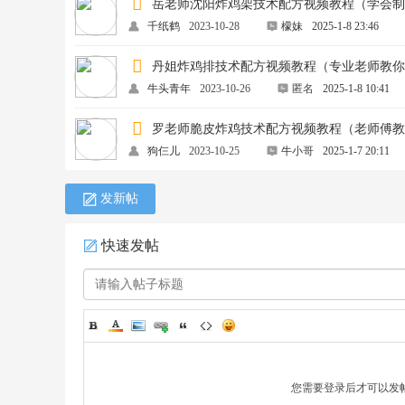
岳老师沈阳炸鸡架技术配方视频教程（学会
千纸鹤
2023-10-28
檬妹
2025-1-8 23:46
丹姐炸鸡排技术配方视频教程（专业老师教
牛头青年
2023-10-26
匿名
2025-1-8 10:41
罗老师脆皮炸鸡技术配方视频教程（老师傅
狗仨儿
2023-10-25
牛小哥
2025-1-7 20:11
发新帖
快速发帖
您需要登录后才可以发