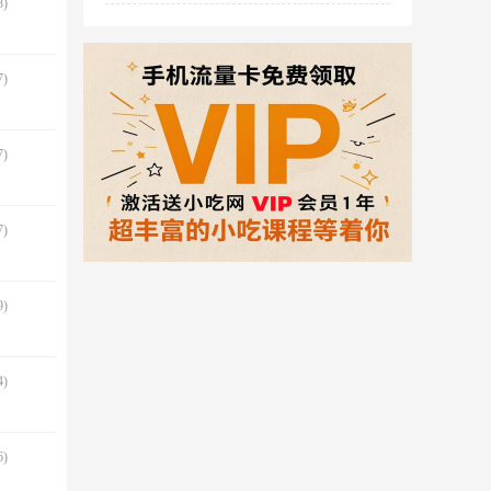
)
)
)
)
)
)
)