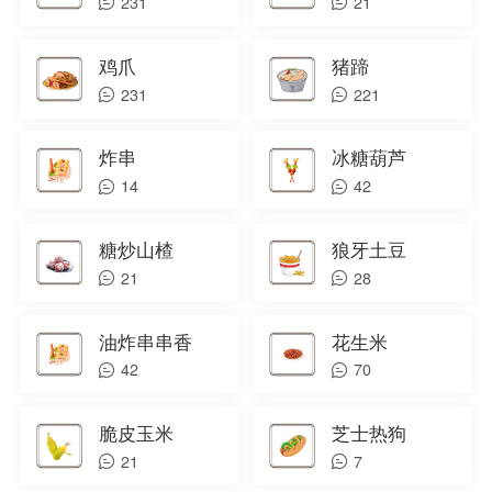
231
21
鸡爪
猪蹄
231
221
炸串
冰糖葫芦
14
42
糖炒山楂
狼牙土豆
21
28
油炸串串香
花生米
42
70
脆皮玉米
芝士热狗
21
7