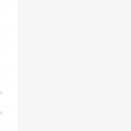
)
)
)
)
)
)