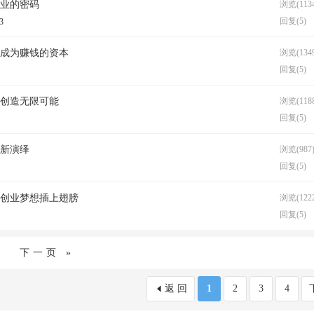
创业的密码
浏览(1134
回复(5)
3
艺成为赚钱的资本
浏览(1349
回复(5)
富创造无限可能
浏览(1188
回复(5)
创新演绎
浏览(987
回复(5)
食创业梦想插上翅膀
浏览(1222
回复(5)
下一页 »
返 回
1
2
3
4