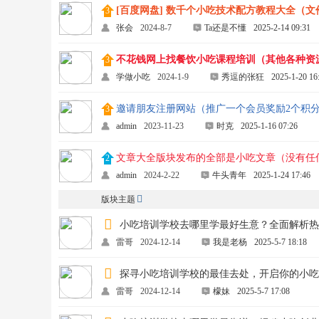
[百度网盘] 数千个小吃技术配方教程大全（文件
张会
2024-8-7
Ta还是不懂
2025-2-14 09:31
不花钱网上找餐饮小吃课程培训（其他各种资
学做小吃
2024-1-9
秀逗的张狂
2025-1-20 16
邀请朋友注册网站（推广一个会员奖励2个积
admin
2023-11-23
时克
2025-1-16 07:26
文章大全版块发布的全部是小吃文章（没有任
admin
2024-2-22
牛头青年
2025-1-24 17:46
版块主题
小吃培训学校去哪里学最好生意？全面解析
雷哥
2024-12-14
我是老杨
2025-5-7 18:18
探寻小吃培训学校的最佳去处，开启你的小
雷哥
2024-12-14
檬妹
2025-5-7 17:08