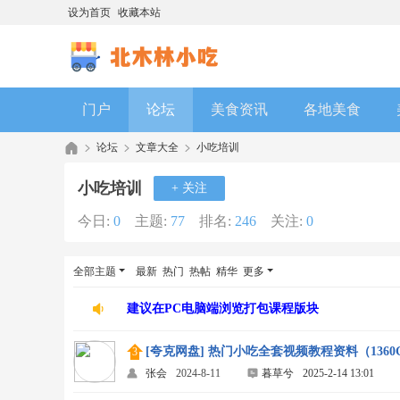
设为首页
收藏本站
门户
论坛
美食资讯
各地美食
论坛
文章大全
小吃培训
小吃培训
+ 关注
今日:
0
主题:
77
排名:
246
关注:
0
全部主题
最新
热门
热帖
精华
更多
建议在PC电脑端浏览打包课程版块
[夸克网盘] 热门小吃全套视频教程资料（136
张会
2024-8-11
暮草兮
2025-2-14 13:01