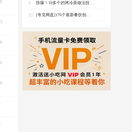
)
9
惊爆！10多个的烤冷面做法技术配方视频教程现在免费领取
10
[夸克网盘]176个最新餐饮创业视频教程资料（教程文件182.9G大小20积分下载）
)
)
)
)
)
)