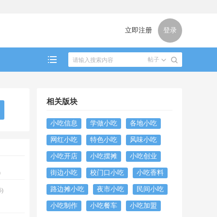
立即注册
登录
帖子
相关版块
小吃信息
学做小吃
各地小吃
网红小吃
特色小吃
风味小吃
小吃开店
小吃摆摊
小吃创业
街边小吃
校门口小吃
小吃香料
0
路边摊小吃
夜市小吃
民间小吃
)
小吃制作
小吃餐车
小吃加盟