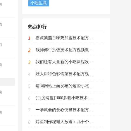
小吃生意
)
)
热点排行
1
嘉叔紫燕百味鸡加盟技术配方视频教程（紫燕百味鸡制作攻略）
)
2
钱师傅牛扒饭技术配方视频教程（手把手教你制作美味牛扒饭）
3
我们还有大量新的小吃课程没有发布（敬请期待）
)
4
汪大厨特色砂锅菜技术配方视频教程（砂锅菜烹饪技巧大全）
5
请问网站上面发布的这些小吃课程是不是侵犯了知识产权，违反了法律
)
6
[百度网盘]1000多套小吃技术配方教程（文件3600G大小60积分下载）
7
一学就会的爱心便当技术配方PDF电子书（儿童每日便当新花样）
)
8
烤鱼制作秘籍大放送：几十个做法技术配方视频教程免费领取走起