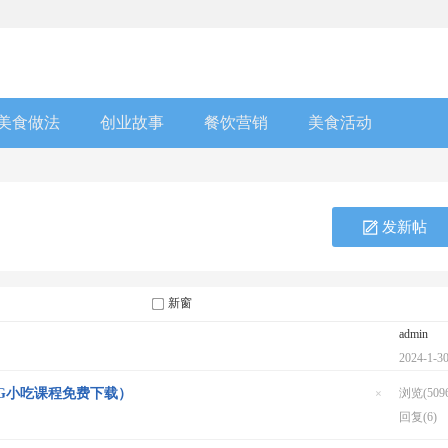
美食做法
创业故事
餐饮营销
美食活动
发新帖
新窗
admin
2024-1-3
0G小吃课程免费下载）
浏览(5096
隐
回复(6)
藏
置
顶