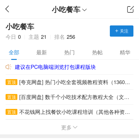
小吃餐车
小吃餐车
关注
今日
0
主题
21
排名
256
全部
最新
热门
热帖
精华
建议在PC电脑端浏览打包课程版块
[夸克网盘] 热门小吃全套视频教程资料（1360G小吃课程免费下载）
置顶
[百度网盘] 数千个小吃技术配方教程大全（文件4700G大小免费下载）
置顶
不花钱网上找餐饮小吃课程培训（其他各种资源也可以找到）
置顶
邀请朋友注册网站（推广一个会员奖励2个积分）
置顶
更多