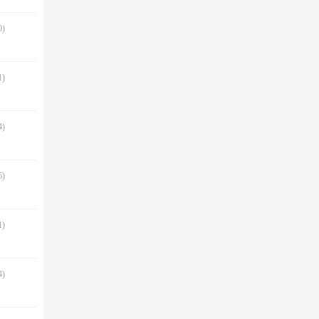
)
)
)
)
)
)