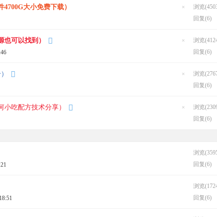
帖
4700G大小免费下载）
浏览(4503
隐
回复(6)
藏
置
顶
帖
源也可以找到）
浏览(4124
隐
回复(6)
:46
藏
置
顶
帖
分）
浏览(2767
隐
回复(6)
藏
置
顶
帖
何小吃配方技术分享）
浏览(2309
隐
回复(6)
藏
置
顶
帖
浏览(3595
回复(6)
:21
浏览(1724
回复(6)
18:51