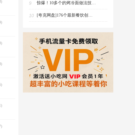
)
9
惊爆！10多个的烤冷面做法技术配方视频教程现在免费领取
10
[夸克网盘]176个最新餐饮创业视频教程资料（教程文件182.9G大小20积分下载）
)
)
)
)
)
)