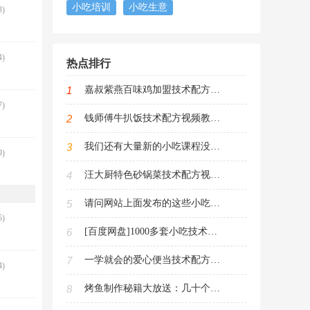
小吃培训
小吃生意
)
)
热点排行
1
嘉叔紫燕百味鸡加盟技术配方视频教程（紫燕百味鸡制作攻略）
)
2
钱师傅牛扒饭技术配方视频教程（手把手教你制作美味牛扒饭）
3
我们还有大量新的小吃课程没有发布（敬请期待）
)
4
汪大厨特色砂锅菜技术配方视频教程（砂锅菜烹饪技巧大全）
5
请问网站上面发布的这些小吃课程是不是侵犯了知识产权，违反了法律
)
6
[百度网盘]1000多套小吃技术配方教程（文件3600G大小60积分下载）
7
一学就会的爱心便当技术配方PDF电子书（儿童每日便当新花样）
)
8
烤鱼制作秘籍大放送：几十个做法技术配方视频教程免费领取走起