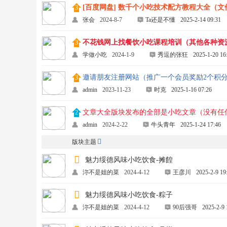
[百度网盘] 数千个小吃技术配方教程大全（文件
张会
2024-8-7
Ta还是不懂
2025-2-14 09:31
不花钱网上找餐饮小吃课程培训（其他各种资
学做小吃
2024-1-9
秀逗的张狂
2025-1-20 16
邀请朋友注册网站（推广一个会员奖励2个积
admin
2023-11-23
时克
2025-1-16 07:26
文章大全版块发布的全部是小吃文章（没有任
admin
2024-2-22
牛头青年
2025-1-24 17:46
版块主题
魅力绥德风味小吃饮食-摊餭
沵不是姐的菜
2024-4-12
王彦川
2025-2-9 19
魅力绥德风味小吃饮食-粽子
沵不是姐的菜
2024-4-12
90后强哥
2025-2-9 