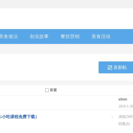
美食做法
创业故事
餐饮营销
美食活动
发新帖
新窗
admin
2024-1-3
0G小吃课程免费下载）
浏览(5097
隐
回复(6)
藏
置
顶