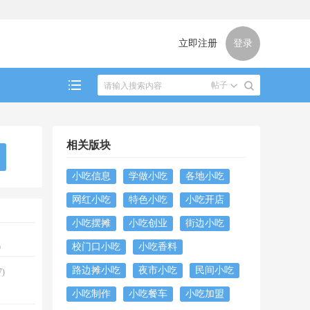
立即注册
登录
帖子
相关版块
小吃信息
学做小吃
各地小吃
网红小吃
特色小吃
小吃开店
小吃摆摊
小吃创业
街边小吃
校门口小吃
小吃香料
0
路边摊小吃
夜市小吃
民间小吃
)
小吃制作
小吃餐车
小吃加盟