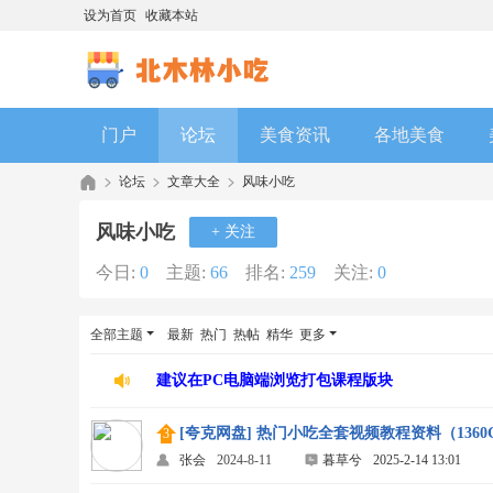
设为首页
收藏本站
门户
论坛
美食资讯
各地美食
论坛
文章大全
风味小吃
风味小吃
+ 关注
今日:
0
主题:
66
排名:
259
关注:
0
全部主题
最新
热门
热帖
精华
更多
建议在PC电脑端浏览打包课程版块
[夸克网盘] 热门小吃全套视频教程资料（136
张会
2024-8-11
暮草兮
2025-2-14 13:01