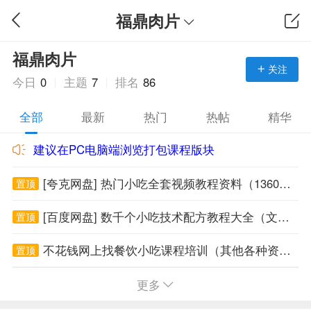
福鼎肉片
福鼎肉片
关注
今日
0
主题
7
排名
86
全部
最新
热门
热帖
精华
建议在PC电脑端浏览打包课程版块
[夸克网盘] 热门小吃全套视频教程资料（1360G小吃课程免费下载）
置顶
[百度网盘] 数千个小吃技术配方教程大全（文件4700G大小免费下载）
置顶
不花钱网上找餐饮小吃课程培训（其他各种资源也可以找到）
置顶
邀请朋友注册网站（推广一个会员奖励2个积分）
置顶
更多