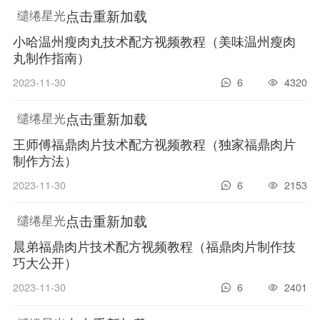
福鼎肉片和温州瘦肉丸到底有何不同（风味和口感全面对比）
置顶
点击重新加载
缱绻星光
小哈温州瘦肉丸技术配方视频教程（美味温州瘦肉
丸制作指南）
2023-11-30
6
4320
点击重新加载
缱绻星光
王师傅福鼎肉片技术配方视频教程（独家福鼎肉片
制作方法）
2023-11-30
6
2153
点击重新加载
缱绻星光
晨弟福鼎肉片技术配方视频教程（福鼎肉片制作技
巧大公开）
2023-11-30
6
2401